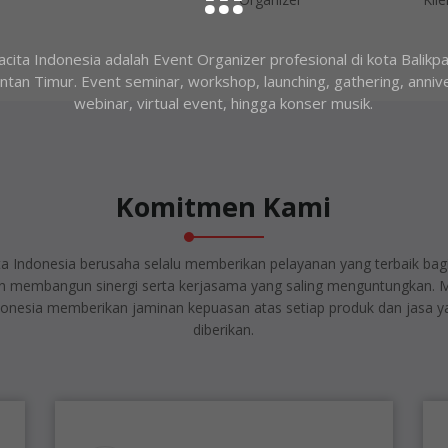
cita Indonesia adalah Event Organizer profesional di kota Balikp
ntan Timur. Event seminar, workshop, launching, gathering, anniv
webinar, virtual event, hingga konser musik.
Komitmen Kami
a Indonesia berusaha selalu memberikan pelayanan yang terbaik ba
an membangun sinergi serta kerjasama yang saling menguntungkan. 
donesia memberikan jaminan kepuasan atas setiap produk dan jasa y
diberikan.