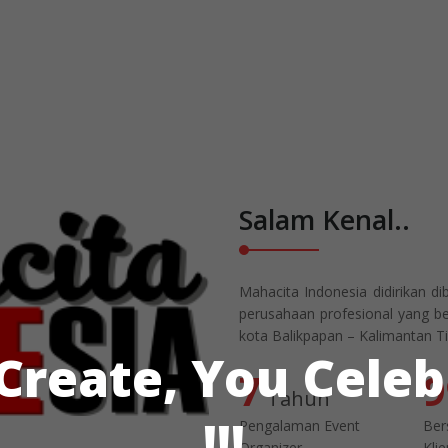
Salam Kenal..
Mahacita Indonesia didirikan d
perusahaan profesional yang be
kota Balikpapan – Kalimantan T
Create, You Celeb
7
9
Tahun
!!!
Pengalaman Event
Ber
Organizer
Klie