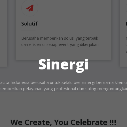
Solutif
Berusaha memberikan solusi yang terbaik
dan efisien di setiap event yang dikerjakan.
Sinergi
cita Indonesia berusaha untuk selalu ber-sinergi bersama klien u
emberikan pelayanan yang profesional dan saling menguntungka
We Create, You Celebrate !!!