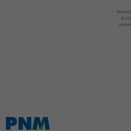
Mahacit
di ko
annive