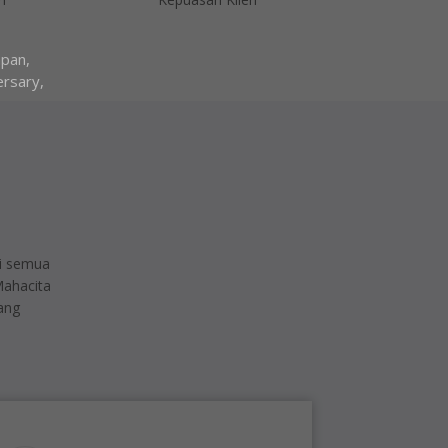
apan,
ersary,
gi semua
Mahacita
ang