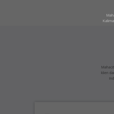
Maha
Kalima
Mahacit
klien d
In