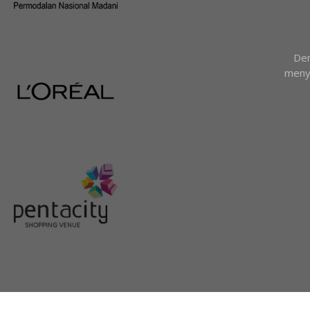
Den
menya